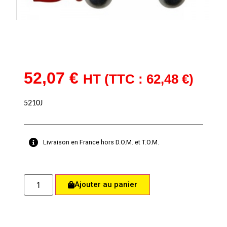
52,07
€
HT (TTC :
62,48
€
)
5210J
Livraison en France hors D.O.M. et T.O.M.
Ajouter au panier