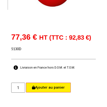
77,36
€
HT (TTC :
92,83
€
)
5130D
Livraison en France hors D.O.M. et T.O.M.
Ajouter au panier